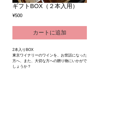
ギフトBOX（２本入用）
価
¥500
格
カートに追加
2本入りBOX
東京ワイナリーのワインを、お世話になった
方へ、また、大切な方への贈り物にいかがで
しょうか？
※ワインはついてきません。箱のみの価格で
す。
Details
ワインが２本入るギフト用の箱です。
© HORIGO Co., Ltd.