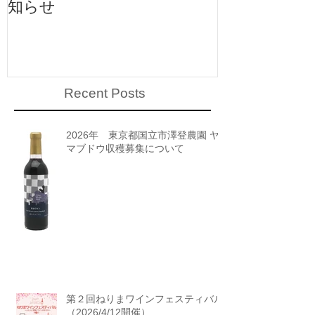
知らせ
知らせ
Recent Posts
2026年 東京都国立市澤登農園 ヤ
マブドウ収穫募集について
第２回ねりまワインフェスティバル
（2026/4/12開催）