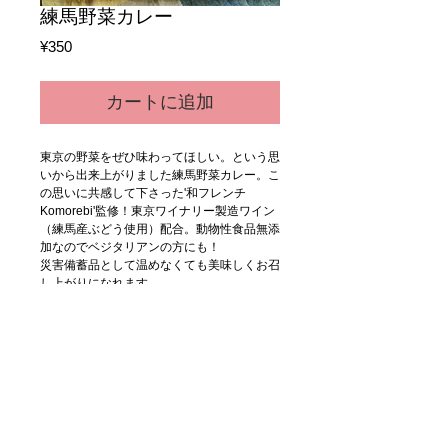
練馬野菜カレー
価
¥350
格
カートに追加
東京の野菜をぜひ味わってほしい。という思
いから出来上がりました練馬野菜カレー。こ
の思いに共感して下さった'和フレンチ
Komorebi'監修！東京ワイナリー製造ワイン
（練馬産ぶどう使用）配合。動物性食品無添
加なのでベジタリアンの方にも！
災害備蓄品として温めなくても美味しくお召
し上がりになれます。
着色料・化学調味料無添加
内容 200g
練馬野菜カレー
東京の野菜をぜひ味わってほしい。という思
いから出来上がりました練馬野菜カレー。こ