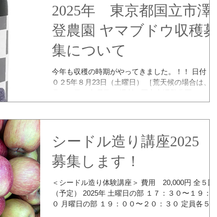
１５日（土）オリ引き、ラベル造り １１月２８日
2025年 東京都国立市澤
（金）or１１月２９日（土）瓶詰め 講座期間中で、
登農園 ヤマブドウ収穫
体調の悪い方はご遠慮頂きますようお願いいたし
す。 ぶどうをつぶしたり、搾ったりしながらワイン
集について
についての知識を学びませんか？ 最終日には自分
手で造ったワインにオリジナルのラベルを貼り、 
一人様２本お持ち帰り頂きます。 ご興味ある方は
今年も収穫の時期がやってきました。！！ 日付：２
ひご参加ください。 参加されたい方は下記メール
０２5年８月23日（土曜日） ［荒天候の場合は、8
て ご希望の曜日をお書き添えの上お問い合わせく
月３０日（土曜日） 場所：国立市澤登農園
さい。 echigon@mac.com よろしくお願い致しま
現地集合 時間：８時（午前中いっぱい作業してい
す。 1
ので遅れてもOK） 東京都国立市の住宅地の真ん中
でヤマブドウを栽培されている...
シードル造り講座2025
募集します！
＜シードル造り体験講座＞ 費用 20,000円 全５回
（予定） 2025年 土曜日の部 １７：３０〜１９：０
０ 月曜日の部 １９：００〜２０：３０ 定員各５名
（定員になり次第締切） １ シードルの造り方につ