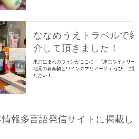
いて（座学）と破砕 土曜日
...
ななめうえトラベルで紹
介して頂きました！
東京生まれのワインがここに！「東京ワイナリー
地元の農産物とワインのマリアージュ ぜひ、ご覧
ださい！
om 日本情報多言語発信サイトに掲載し
！