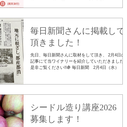
で） できれば長袖長ズボンで！ 熱中症にならな
催します！ 第２回のテーマは「都市型ワイナリ
いようにこまめに外して頂き、体調優先でお願い
ー」！ 東京初のワイナリーである「東京ワイナリ
たします。 以下の症状がある方は参加をお控えく
ー」を中心に、全国各地の「都市型ワイナリー」
さい。 状況によっては、お断りすることがございま
美味しいワインが練馬に大集合！醸造家さん達の
すので、あらかじめご了承ください。 ・
重な話が聞けるトークショーもやりますよー！ もち
毎日新聞さんに掲載して
37.5℃以上の発熱がある方、または発熱
ろん、練馬産ぶどう100%の「ねりまワイン2025」
をお披露目！ 練馬の地で育てたぶどうを使い、練
頂きました！
にあるワイナリーで醸造した「ねりまワイン」。
年はどんな味になってるか、是非味わいに来てく
先日、毎日新聞さんに取材をして頂き、 2月4日の
さい～！！（公募で決まったラベルデザインの表
記事にて当ワイナリーを紹介していただきました
式も行います！） また、地域の農家さんや飲食店
是非ご覧ください!!🍇 毎日新聞 2月4日（水） 
んによる練馬産野菜や美味しいおつまみの販売等
載記事 地元に根ざし『都産都消』 これか
行います。 クラフトワークショップなどお子様向
も地域に寄り添い、練馬区の魅力を 皆様にお届け
コンテンツもありますので、是非ご家族一緒に。 是
続けられる様に頑張ってまいります!!
非是非みなさまお誘いあわせの上、ご来場いただ
れば幸いです！お待ちしています～！！ 日時：
2026年4月12日（日）11:00～16:00（雨天決行） 
シードル造り講座2026
所： PLAY!高架下広場（西武線石神井公園
募集します！