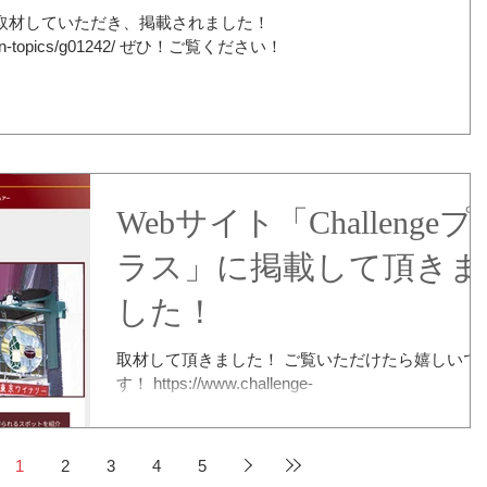
/japan-topics/g01242/ ぜひ！ご覧ください！
Webサイト「Challengeプ
ラス」に掲載して頂きま
した！
取材して頂きました！ ご覧いただけたら嬉しいで
す！ https://www.challenge-
plus.jp/column/20241015cl38/
1
2
3
4
5