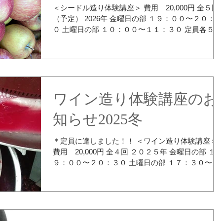
＜シードル造り体験講座＞ 費用 20,000円 全５回
（予定） 2026年 金曜日の部 １９：００〜２０：３
０ 土曜日の部 １０：００〜１１：３０ 定員各５名
（定員になり次第締切） １ シードルの造り方につ
いて（座学）と破砕 金曜日
土曜日 １月３０
日 １月３１日 
プレス① 2月６日 2月７
日 ３ プレス② 2月１３
ワイン造り体験講座のお
2月１４日
知らせ2025冬
４ 瓶詰め ２月２７日 ２月
８日 ５ ティスティング
3月１３日 ３月１４日 コ
＊定員に達しました！！ ＜ワイン造り体験講座＞
ロナやインフルエンザが流行っております。 講座
費用 20,000円 全４回 ２０２５年 金曜日の部 １
間中で、体調の悪い方はご遠慮頂きますようお願
９：００〜２０：３０ 土曜日の部 １７：３０〜１
いたします。 りんごに触れながら、シードルについ
９：００ 定員各６名（定員になり次第締切） １０
ての知識を学びませんか？ 最終日には自分の手で
月１７日（金）or１０月１８日（土）ワインの造
ったシードルにオリジナルのラベルを貼り、 お一
方について、ぶどうの除梗・破砕 （初回は30分ほ
様２本お持ち帰り頂きます。 ご興味ある方はぜひ
ど時間が延長になります） １０月３１日（金）o
参加ください。 参加された
１１月１日（土）圧搾 １１月１４日（金）or１１