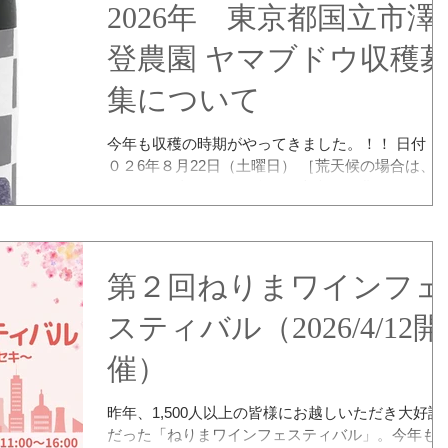
2026年 東京都国立市澤
登農園 ヤマブドウ収穫
集について
今年も収穫の時期がやってきました。！！ 日付：２
０２6年８月22日（土曜日） ［荒天候の場合は、8
月2９日（土曜日） 場所：国立市澤登農園 
地集合 時間：８時（午前中いっぱい作業している
で遅れてもOK） 東京都国立市の住宅地の真ん中で
ヤマブドウを栽培されている澤登農園さんでヤマ
ドウを収穫するのですが、人手が足りずもしお時
第２回ねりまワインフェ
がある方がいらっしゃいましたら是非一緒に収穫
お手伝いいただけませんでしょうか？ 現地集合。8
スティバル（2026/4/12開
時からとなりますが、午前中いっぱいやっており
催）
すので遅れても大丈夫です。 農薬などまったく使用
していないので蚊などいます。虫除けや長袖のご
意をされた方がいいかもしれません。 用意するも
昨年、1,500人以上の皆様にお越しいただき大好評
の：軍手、剪定ばさみ（100均で購入もできますの
だった「ねりまワインフェスティバル」。今年も