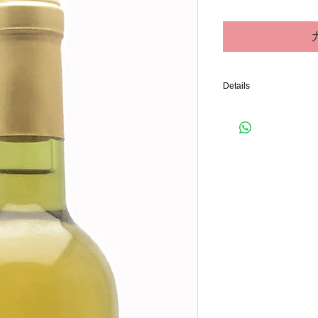
格
Details
高山村の恵まれた土と気
シャルドネを、新樽に入
バー、すっきりした飲み
少し寝かせてから楽しみ
ウや小松菜の胡麻和え、
うか。
このワインは酒石処理を
りや結晶が生じる事があ
オリ由来の旨味をぜひ味
少し冷えた10〜12℃
※このワインは火入れを