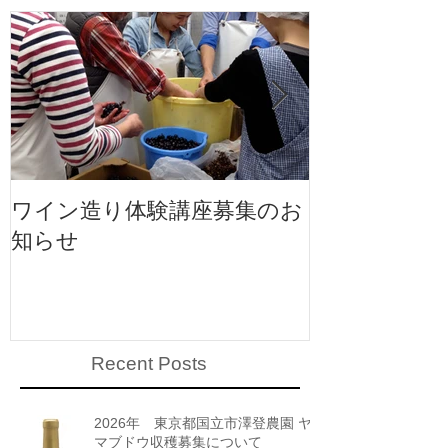
ワイン造り体験講座募集のお
ワイン造り体
知らせ
知らせ
Recent Posts
2026年 東京都国立市澤登農園 ヤ
マブドウ収穫募集について